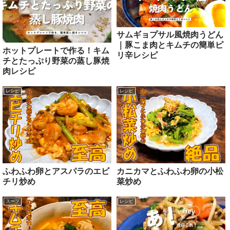
サムギョプサル風焼肉うどん
｜豚こま肉とキムチの簡単ピ
ホットプレートで作る！キム
リ辛レシピ
チとたっぷり野菜の蒸し豚焼
肉レシピ
レシピ
レシピ
ふわふわ卵とアスパラのエビ
カニカマとふわふわ卵の小松
チリ炒め
菜炒め
スープ
レシピ