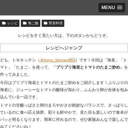
MENU
レシピ
晩ご飯
野菜料理
レシピをすぐ見たい方は、下のボタンからどうぞ。
レシピへジャンプ
ども、トモキッチン（
＠tomo_kitchen883
）です！今回は「海老」「ト
マト」「たまご」を使って、『
プリプリ海老とトマトのたまご炒め
』を
作ってみました。
今日はプリプリ海老とトマトのたまご炒めをご紹介します！ぷりぷりの
海老に、ジューシーなトマトの酸味が加わり、ふんわり卵が全体を包み
込んでいる一品です。
トマトの甘酸っぱさと卵のまろやかさが絶妙なバランスで、さっぱりし
ているのに食べ応え抜群。彩りも鮮やかで、見た目も楽しいので食卓が
パッと明るくなります。簡単に作れるので、ぜひ家族みんなで楽しんで
みてくださいね！