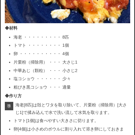
◆材料
海老 ・・・・・・・・・ 8匹
トマト ・・・・・・・・ 1個
卵 ・・・・・・・・・・ 4個
片栗粉（掃除用） ・・・ 大さじ1
中華あじ（顆粒） ・・・ 小さじ2
塩コショウ ・・・・・・ 少々
粗びき黒コショウ ・・・ 適量
◆作り方
海老[8匹]は殻とワタを取り除いて、片栗粉（掃除用）[大さ
準
じ1]で揉み込んで水で洗い流して水気を取ります。
トマト[1個]は食べやすい大きさに切ります。
卵[4個]は小さめのボウルに割り入れて溶き卵にしておきま