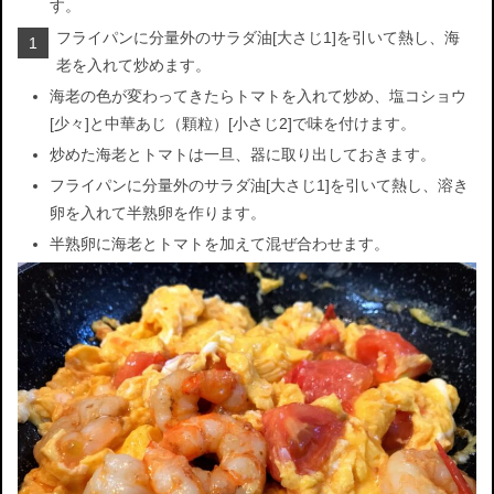
す。
フライパンに分量外のサラダ油[大さじ1]を引いて熱し、海
1
老を入れて炒めます。
海老の色が変わってきたらトマトを入れて炒め、塩コショウ
[少々]と中華あじ（顆粒）[小さじ2]で味を付けます。
炒めた海老とトマトは一旦、器に取り出しておきます。
フライパンに分量外のサラダ油[大さじ1]を引いて熱し、溶き
卵を入れて半熟卵を作ります。
半熟卵に海老とトマトを加えて混ぜ合わせます。