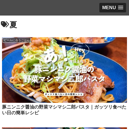
MENU
夏
ビールに合うごはん
豚ニンニク醤油の野菜マシマシ二郎パスタ｜ガッツリ食べた
い日の簡単レシピ