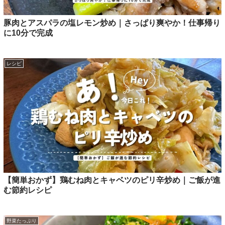
豚肉とアスパラの塩レモン炒め｜さっぱり爽やか！仕事帰り
に10分で完成
レシピ
【簡単おかず】鶏むね肉とキャベツのピリ辛炒め｜ご飯が進
む節約レシピ
野菜たっぷり