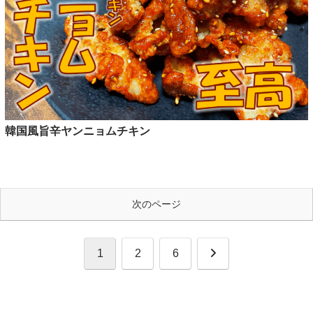
韓国風旨辛ヤンニョムチキン
次のページ
次
1
2
6
へ