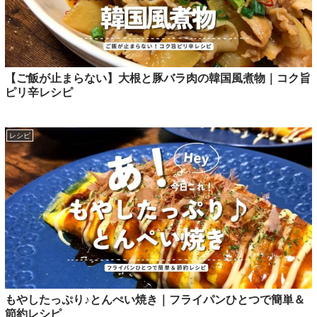
【ご飯が止まらない】大根と豚バラ肉の韓国風煮物｜コク旨
ピリ辛レシピ
レシピ
もやしたっぷり♪とんぺい焼き｜フライパンひとつで簡単＆
節約レシピ