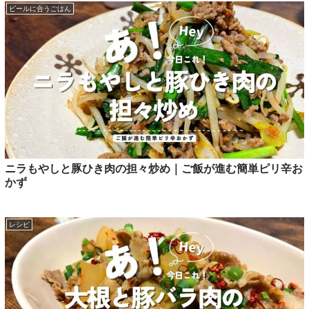
ビールに合うごはん
ニラもやしと豚ひき肉の担々炒め｜ご飯が進む簡単ピリ辛お
かず
レシピ