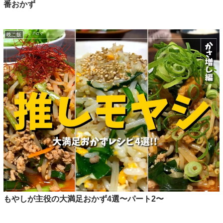
番おかず
晩ご飯
もやしが主役の大満足おかず4選〜パート2〜