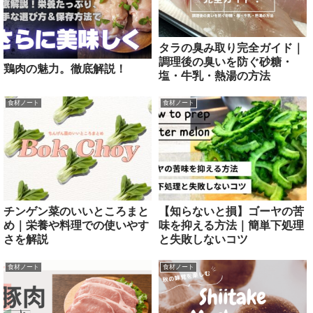
タラの臭み取り完全ガイド｜
調理後の臭いを防ぐ砂糖・
鶏肉の魅力。徹底解説！
塩・牛乳・熱湯の方法
食材ノート
食材ノート
チンゲン菜のいいところまと
【知らないと損】ゴーヤの苦
め｜栄養や料理での使いやす
味を抑える方法｜簡単下処理
さを解説
と失敗しないコツ
食材ノート
食材ノート