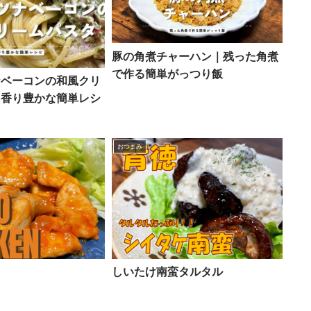
豚の角煮チャーハン｜残った角煮
で作る簡単がっつり飯
ナベーコンの和風クリ
｜香り豊かな簡単レシ
おつまみ
しいたけ南蛮タルタル