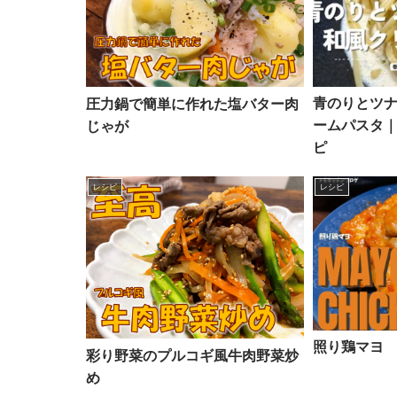
青のりとツ
圧力鍋で簡単に作れた塩バター肉
ームパスタ
じゃが
ピ
レシピ
レシピ
照り鶏マヨ
彩り野菜のプルコギ風牛肉野菜炒
め