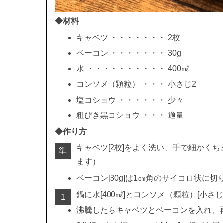
◆材料
キャベツ ・・・・・・・ 2枚
ベーコン ・・・・・・・ 30g
水 ・・・・・・・・・・ 400㎖
コンソメ（顆粒） ・・・ 小さじ2
塩コショウ ・・・・・・ 少々
粗びき黒コショウ ・・・ 適量
◆作り方
キャベツ[2枚]をよく洗い、手で細かく
準
ます）
ベーコン[30g]は1㎝角のサイコロ状に切
鍋に水[400㎖]とコンソメ（顆粒）[小さ
1
沸騰したらキャベツとベーコンを入れ、