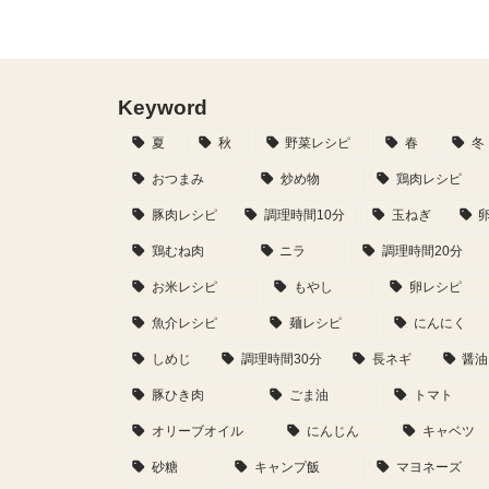
Keyword
夏
秋
野菜レシピ
春
冬
おつまみ
炒め物
鶏肉レシピ
豚肉レシピ
調理時間10分
玉ねぎ
鶏むね肉
ニラ
調理時間20分
お米レシピ
もやし
卵レシピ
魚介レシピ
麺レシピ
にんにく
しめじ
調理時間30分
長ネギ
醤油
豚ひき肉
ごま油
トマト
オリーブオイル
にんじん
キャベツ
砂糖
キャンプ飯
マヨネーズ