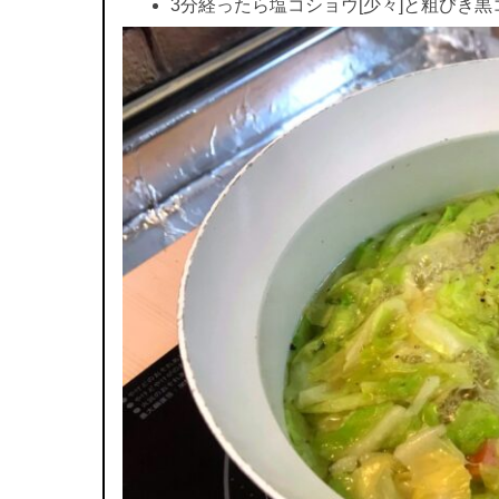
3分経ったら塩コショウ[少々]と粗びき黒