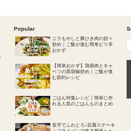
Popular
S
ニラもやしと豚ひき肉の担々
炒め｜ご飯が進む簡単ピリ辛
おかず
卵
【簡単おかず】鶏肩肉とキャ
ベツの黒胡椒炒め｜ご飯が進
む節約レシピ
ごはん特集レシピ｜簡単に作
れる人気のごはんものまとめ
長芋でふわとろ♪豆腐ステーキ
｜フライパンで作る簡単ヘル