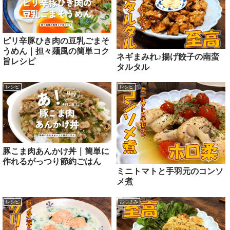
ピリ辛豚ひき肉の豆乳ごまそ
うめん｜担々麺風の簡単コク
ネギまみれ♪揚げ餃子の南蛮
旨レシピ
タルタル
レシピ
レシピ
豚こま肉あんかけ丼｜簡単に
作れるがっつり節約ごはん
ミニトマトと手羽元のコンソ
メ煮
レシピ
おつまみ