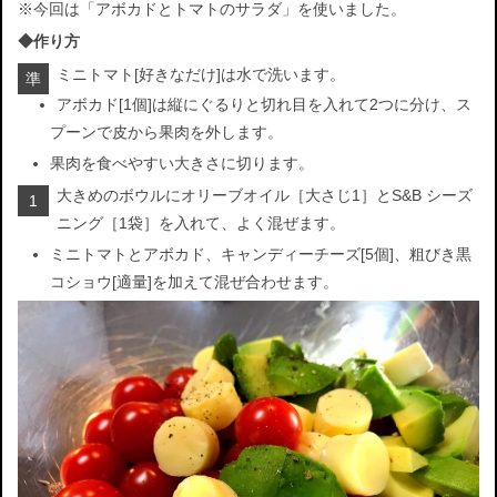
※今回は「アボカドとトマトのサラダ」を使いました。
◆作り方
ミニトマト[好きなだけ]は水で洗います。
準
アボカド[1個]は縦にぐるりと切れ目を入れて2つに分け、ス
プーンで皮から果肉を外します。
果肉を食べやすい大きさに切ります。
大きめのボウルにオリーブオイル［大さじ1］とS&B シーズ
1
ニング［1袋］を入れて、よく混ぜます。
ミニトマトとアボカド、キャンディーチーズ[5個]、粗びき黒
コショウ[適量]を加えて混ぜ合わせます。