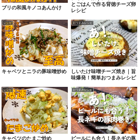
とごはんで作る背徳チーズ卵
ブリの和風キノコあんかけ
レシピ
レシピ
おつまみレシピ
しいたけ味噌チーズ焼き｜旨
キャベツとニラの豚味噌炒め
味爆発！簡単おつまみレシピ
レシピ
おつまみレシピ
ビールにも合う！長ネギの豚
キャベツのたまご炒め