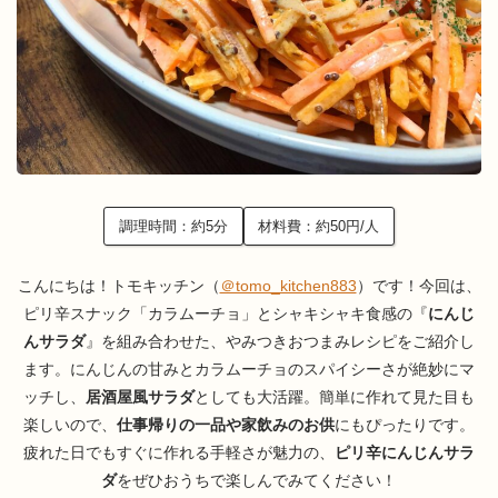
調理時間：約5分
材料費：約50円/人
こんにちは！トモキッチン（
＠tomo_kitchen883
）です！今回は、
ピリ辛スナック「カラムーチョ」とシャキシャキ食感の『
にんじ
んサラダ
』を組み合わせた、やみつきおつまみレシピをご紹介し
ます。にんじんの甘みとカラムーチョのスパイシーさが絶妙にマ
ッチし、
居酒屋風サラダ
としても大活躍。簡単に作れて見た目も
楽しいので、
仕事帰りの一品や家飲みのお供
にもぴったりです。
疲れた日でもすぐに作れる手軽さが魅力の、
ピリ辛にんじんサラ
ダ
をぜひおうちで楽しんでみてください！