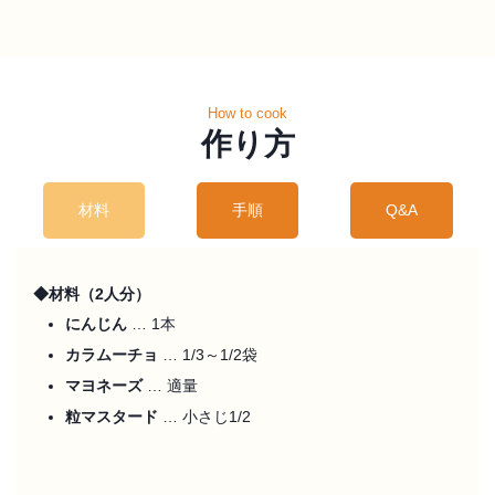
How to cook
作り方
材料
手順
Q&A
◆材料（2人分）
にんじん
… 1本
カラムーチョ
… 1/3～1/2袋
マヨネーズ
… 適量
粒マスタード
… 小さじ1/2