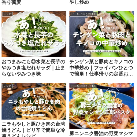
やし炒め
香り蕎麦
レシピ
ビールに合うごはん
おつまみにも◎水菜と長芋の
チンゲン菜と豚肉とキノコの
やみつき塩だれサラダ｜止ま
中華炒め｜フライパンひとつ
らないやみつき味
で簡単！仕事帰りの定番おか
ず
レシピ
ビールに合うごはん
ニラもやしと豚ひき肉の台湾
焼うどん｜ピリ辛で簡単な冷
豚ニンニク醤油の野菜マシマ
凍うどんレシピ