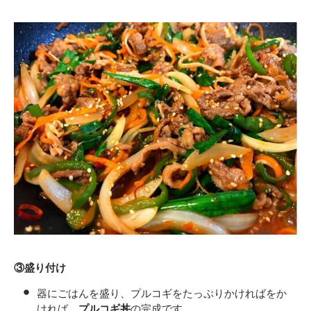
③盛り付け
器にごはんを盛り、プルコギをたっぷりかければをか
ければ、
プルコギ丼
の完成です。