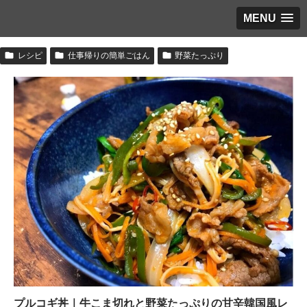
MENU
レシピ
仕事帰りの簡単ごはん
野菜たっぷり
プルコギ丼｜牛こま切れと野菜たっぷりの甘辛韓国風レ