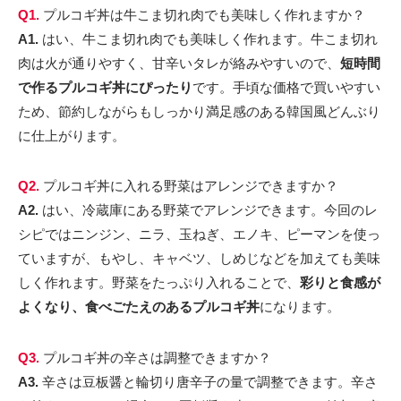
Q1.
プルコギ丼は牛こま切れ肉でも美味しく作れますか？
A1.
はい、牛こま切れ肉でも美味しく作れます。牛こま切れ
肉は火が通りやすく、甘辛いタレが絡みやすいので、
短時間
で作るプルコギ丼にぴったり
です。手頃な価格で買いやすい
ため、節約しながらもしっかり満足感のある韓国風どんぶり
に仕上がります。
Q2.
プルコギ丼に入れる野菜はアレンジできますか？
A2.
はい、冷蔵庫にある野菜でアレンジできます。今回のレ
シピではニンジン、ニラ、玉ねぎ、エノキ、ピーマンを使っ
ていますが、もやし、キャベツ、しめじなどを加えても美味
しく作れます。野菜をたっぷり入れることで、
彩りと食感が
よくなり、食べごたえのあるプルコギ丼
になります。
Q3.
プルコギ丼の辛さは調整できますか？
A3.
辛さは豆板醤と輪切り唐辛子の量で調整できます。辛さ