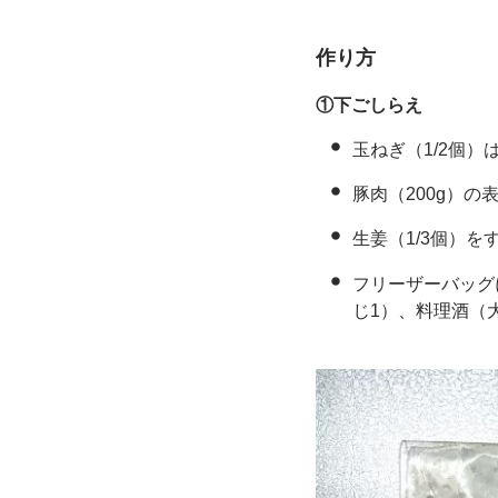
作り方
①下ごしらえ
玉ねぎ（1/2個
豚肉（200g）
生姜（1/3個）
フリーザーバッグ
じ1）、料理酒（