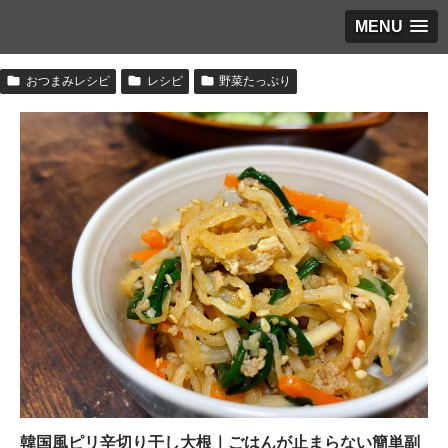
MENU
おつまみレシピ
レシピ
野菜たっぷり
韓国風ピリ辛切り干し大根｜ごはんが止まらない簡単副