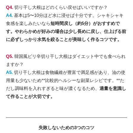
Q4.
切り干し大根はどのくらい戻せばいいですか？
A4.
基本は5〜10分ほど水に浸せば十分です。シャキシャキ
食感を楽しみたいなら
短時間戻し（約5分）がおすすめで
す。
やわらかめが好みの場合は少し長めに戻し、仕上げる前
に
必ずしっかり水気を絞ることが美味しく作るコツです。
Q5.
韓国風ピリ辛切り干し大根はダイエット中でも食べられ
ますか？
A5.
切り干し大根は食物繊維が豊富で満足感があり、油の使
用量も少ないため**比較的ヘルシーな副菜レシピです。**た
だし調味料を入れすぎると味が濃くなるため、
適量を意識し
て作ることが大切です。
失敗しないための3つのコツ