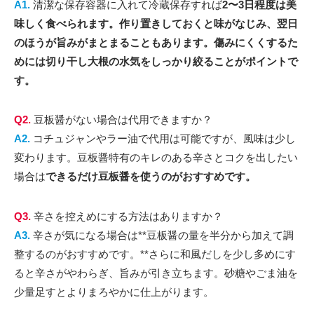
A1.
清潔な保存容器に入れて冷蔵保存すれば
2〜3日程度は美
味しく食べられます。
作り置きしておくと味がなじみ、翌日
のほうが旨みがまとまることもあります。傷みにくくするた
めには
切り干し大根の水気をしっかり絞ることがポイントで
す。
Q2.
豆板醤がない場合は代用できますか？
A2.
コチュジャンやラー油で代用は可能ですが、風味は少し
変わります。豆板醤特有のキレのある辛さとコクを出したい
場合は
できるだけ豆板醤を使うのがおすすめです。
Q3.
辛さを控えめにする方法はありますか？
A3.
辛さが気になる場合は**豆板醤の量を半分から加えて調
整するのがおすすめです。**さらに和風だしを少し多めにす
ると辛さがやわらぎ、旨みが引き立ちます。砂糖やごま油を
少量足すとよりまろやかに仕上がります。