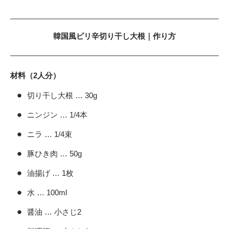
韓国風ピリ辛切り干し大根｜作り方
材料（2人分）
切り干し大根 … 30g
ニンジン … 1/4本
ニラ … 1/4束
豚ひき肉 … 50g
油揚げ … 1枚
水 … 100ml
醤油 … 小さじ2