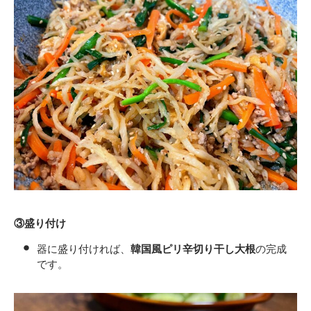
③盛り付け
器に盛り付ければ、
韓国風ピリ辛切り干し大根
の完成
です。