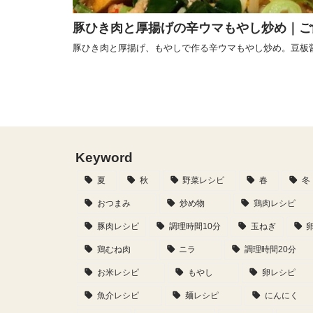
豚ひき肉と厚揚げの辛ウマもやし炒め｜ご
豚ひき肉と厚揚げ、もやしで作る辛ウマもやし炒め。豆板
Keyword
夏
秋
野菜レシピ
春
冬
おつまみ
炒め物
鶏肉レシピ
豚肉レシピ
調理時間10分
玉ねぎ
鶏むね肉
ニラ
調理時間20分
お米レシピ
もやし
卵レシピ
魚介レシピ
麺レシピ
にんにく