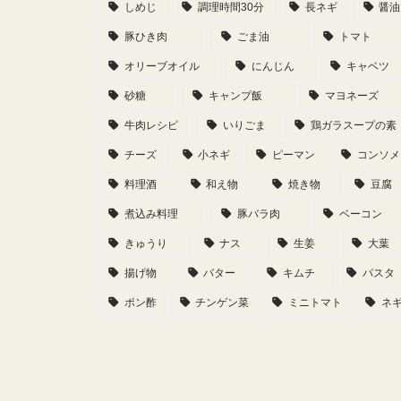
しめじ
調理時間30分
長ネギ
醤油
豚ひき肉
ごま油
トマト
オリーブオイル
にんじん
キャベツ
砂糖
キャンプ飯
マヨネーズ
牛肉レシピ
いりごま
鶏ガラスープの素
チーズ
小ネギ
ピーマン
コンソメ
料理酒
和え物
焼き物
豆腐
煮込み料理
豚バラ肉
ベーコン
きゅうり
ナス
生姜
大葉
揚げ物
バター
キムチ
パスタ
ポン酢
チンゲン菜
ミニトマト
ネ