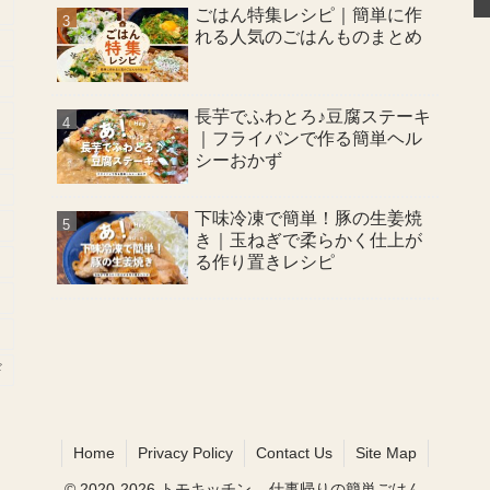
ごはん特集レシピ｜簡単に作
れる人気のごはんものまとめ
長芋でふわとろ♪豆腐ステーキ
｜フライパンで作る簡単ヘル
シーおかず
下味冷凍で簡単！豚の生姜焼
き｜玉ねぎで柔らかく仕上が
る作り置きレシピ
ギ
Home
Privacy Policy
Contact Us
Site Map
© 2020-2026 トモキッチン – 仕事帰りの簡単ごはん.