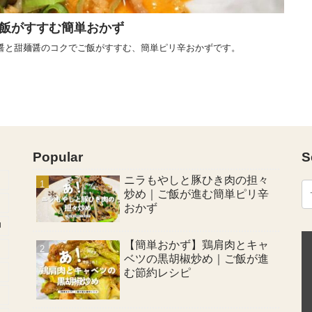
飯がすすむ簡単おかず
醤と甜麺醤のコクでご飯がすすむ、簡単ピリ辛おかずです。
Popular
S
ニラもやしと豚ひき肉の担々
炒め｜ご飯が進む簡単ピリ辛
おかず
卵
【簡単おかず】鶏肩肉とキャ
ベツの黒胡椒炒め｜ご飯が進
む節約レシピ