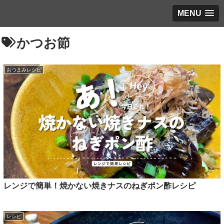
MENU
かつお節
おつまみレシピ
レンジで簡単！焼かない焼きナスのねぎポン酢レシピ
レシピ